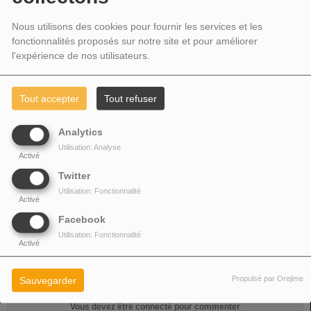
Nous utilisons des cookies pour fournir les services et les
05 SEPTEMBRE 2025 - 04:07 -
981VUES
fonctionnalités proposés sur notre site et pour améliorer
l'expérience de nos utilisateurs.
Aladdin records
Tout accepter
Tout refuser
Analytics
00:00
01:57:38
Utilisation: Analyse
Activé
Télécharger le podcast
Twitter
Utilisation: Fonctionnalité
Activé
PARTAGEZ !
Facebook
Utilisation: Fonctionnalité
Activé
COMMENTAIRES(0)
Propulsé par Orejime
Sauvegarder
Vous devez être connecté pour commenter