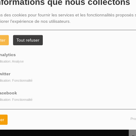
nformations que nous collectons
D
ns des cookies pour fournir les services et les fonctionnalités proposés s
iorer l'expérience de nos utilisateurs.
ter
Tout refuser
nalytics
ilisation: Analyse
witter
ilisation: Fonctionnalité
sage
acebook
ilisation: Fonctionnalité
Pro
er