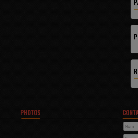
P
P
R
PHOTOS
CONT