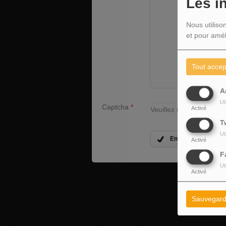
Les i
Nous utiliso
et pour amél
Tout accep
A
Ut
Captcha
*
Activé
T
Ut
Envoyer votre mes
Activé
F
Ut
Activé
Sauvegard