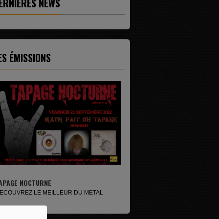
ERNIÈRES NEWS
ES ÉMISSIONS
E
ZAT FOLK
ILLEUR DU METAL
ZAT FOLK vous propose une symbiose entre
concert ,interview et...