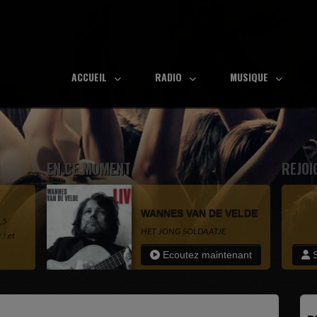
ACCUEIL
RADIO
MUSIQUE
EN CE MOMENT
REJOI
WANNES VAN DE VELDE
,5
HET JONG SOLDAATJE
! et
e
Ecoutez maintenant
S
..