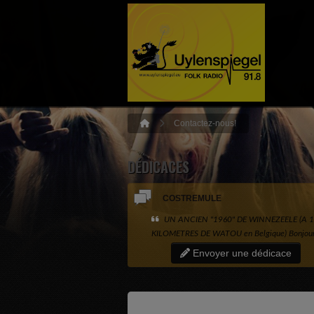
Contactez-nous!
DÉDICACES
COSTREMULE
UN ANCIEN "1960" DE WINNEZEELE (A 1
KILOMETRES DE WATOU en Belgique) Bonjour 
bon courage a tous . GROS BISOUS A ANNA d
Envoyer une dédicace
DUNKERQUE . Chanson a dédicacer ; DU GRIS.