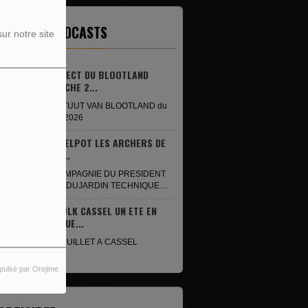
ERNIERS PODCASTS
ur notre site
EN DIRECT DU BLOOTLAND
DIMANCHE 2...
RECHTUUT VAN BLOOTLAND du
2 août 2026
ROMMELPOT LES ARCHERS DE
LA ST...
EN COMPAGNIE DU PRESIDENT
REGIS DUJARDIN TECHNIQUE
ISABELLE BOLLAERT CREDIT
ZAT FOLK CASSEL UN ETE EN
PHOTO LUDWIG BELLYNCK
MUSIQUE...
LE 18 JUILLET A CASSEL
pulsé par Orejime