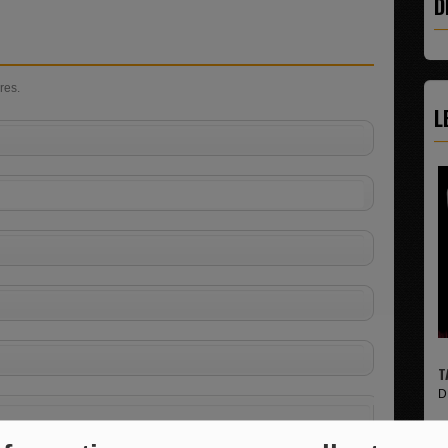
D
res.
L
TAPAGE NOCTURN
DECOUVREZ LE ME