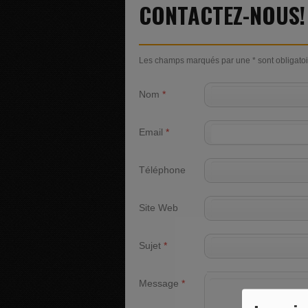
CONTACTEZ-NOUS!
Les champs marqués par une * sont obligatoi
Nom
*
Email
*
Téléphone
Site Web
Sujet
*
Message
*